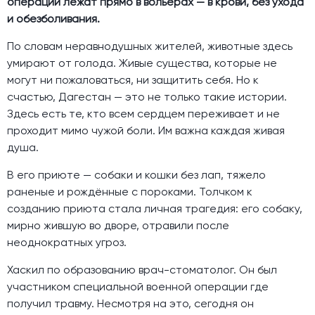
операций лежат прямо в вольерах — в крови, без ухода
и обезболивания.
По словам неравнодушных жителей, животные здесь
умирают от голода. Живые существа, которые не
могут ни пожаловаться, ни защитить себя. Но к
счастью, Дагестан — это не только такие истории.
Здесь есть те, кто всем сердцем переживает и не
проходит мимо чужой боли. Им важна каждая живая
душа.
В его приюте — собаки и кошки без лап, тяжело
раненые и рождённые с пороками. Толчком к
созданию приюта стала личная трагедия: его собаку,
мирно жившую во дворе, отравили после
неоднократных угроз.
Хаскил по образованию врач-стоматолог. Он был
участником специальной военной операции где
получил травму. Несмотря на это, сегодня он