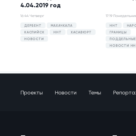
4.04.2019 год
16:44 Четверг
17:19 Понедельни
ДЕРБЕНТ
МАХАЧКАЛА
ННТ
НАР
КАСПИЙСК
ННТ
ХАСАВЮРТ
ГРАНИЦЫ
НОВОСТИ
ПОДДЕЛЬНЫЕ
НОВОСТИ НН
Проекты
Новости
Темы
Репорта