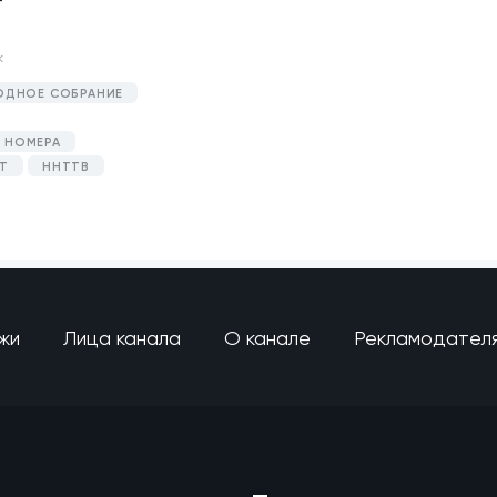
к
ОДНОЕ СОБРАНИЕ
 НОМЕРА
Т
ННТТВ
жи
Лица канала
О канале
Рекламодател