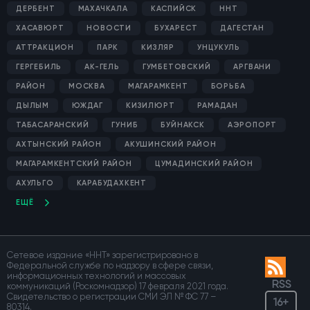
ДЕРБЕНТ
МАХАЧКАЛА
КАСПИЙСК
ННТ
ХАСАВЮРТ
НОВОСТИ
БУХАРЕСТ
ДАГЕСТАН
АТТРАКЦИОН
ПАРК
КИЗЛЯР
УНЦУКУЛЬ
ГЕРГЕБИЛЬ
АК-ГЕЛЬ
ГУМБЕТОВСКИЙ
АРГВАНИ
РАЙОН
МОСКВА
МАГАРАМКЕНТ
БОРЬБА
ДЫЛЫМ
ЮЖДАГ
КИЗИЛЮРТ
РАМАДАН
ТАБАСАРАНСКИЙ
ГУНИБ
БУЙНАКСК
АЭРОПОРТ
АХТЫНСКИЙ РАЙОН
АКУШИНСКИЙ РАЙОН
МАГАРАМКЕНТСКИЙ РАЙОН
ЦУМАДИНСКИЙ РАЙОН
АХУЛЬГО
КАРАБУДАХКЕНТ
ЕЩЁ
Сетевое издание «ННТ» зарегистрировано в
Федеральной службе по надзору в сфере связи,
информационных технологий и массовых
RSS
коммуникаций (Роскомнадзор) 17 февраля 2021 года.
Свидетельство о регистрации СМИ ЭЛ № ФС 77 –
16+
80314.