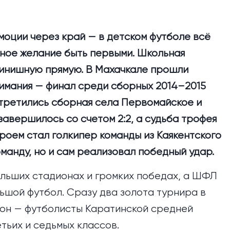
моции через край — в детском футболе всё
мное желание быть первыми. Школьная
финишную прямую. В Махачкале прошли
имания — финал среди сборных 2014–2015
третились сборная села Первомайское и
авершилось со счетом 2:2, а судьба трофея
роем стал голкипер команды из Каякентского
манду, но и сам реализовал победный удар.
ольших стадионах и громких победах, а ШФЛ
ьшой футбол. Сразу два золота турнира в
йон — футболисты Каратинской средней
тьих и седьмых классов.