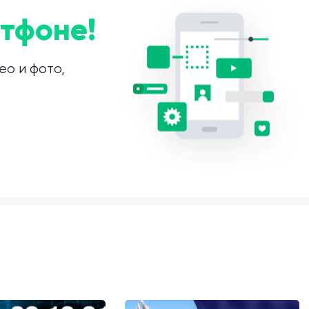
тфоне!
ео и фото,