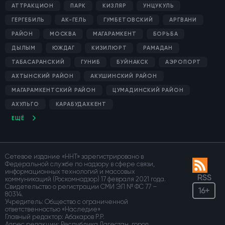
АТТРАКЦИОН
ПАРК
КИЗЛЯР
УНЦУКУЛЬ
ГЕРГЕБИЛЬ
АК-ГЕЛЬ
ГУМБЕТОВСКИЙ
АРГВАНИ
РАЙОН
МОСКВА
МАГАРАМКЕНТ
БОРЬБА
ДЫЛЫМ
ЮЖДАГ
КИЗИЛЮРТ
РАМАДАН
ТАБАСАРАНСКИЙ
ГУНИБ
БУЙНАКСК
АЭРОПОРТ
АХТЫНСКИЙ РАЙОН
АКУШИНСКИЙ РАЙОН
МАГАРАМКЕНТСКИЙ РАЙОН
ЦУМАДИНСКИЙ РАЙОН
АХУЛЬГО
КАРАБУДАХКЕНТ
ЕЩЁ
Сетевое издание «ННТ» зарегистрировано в
Федеральной службе по надзору в сфере связи,
информационных технологий и массовых
RSS
коммуникаций (Роскомнадзор) 17 февраля 2021 года.
Свидетельство о регистрации СМИ ЭЛ № ФС 77 –
16+
80314.
Учредитель: Общество с ограниченной
ответственностью «Наследие»
Главный редактор: Абакаров Р.Р.
Адрес редакции: Республика Дагестан, город