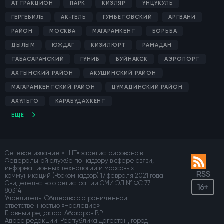
АТТРАКЦИОН
ПАРК
КИЗЛЯР
УНЦУКУЛЬ
ГЕРГЕБИЛЬ
АК-ГЕЛЬ
ГУМБЕТОВСКИЙ
АРГВАНИ
РАЙОН
МОСКВА
МАГАРАМКЕНТ
БОРЬБА
ДЫЛЫМ
ЮЖДАГ
КИЗИЛЮРТ
РАМАДАН
ТАБАСАРАНСКИЙ
ГУНИБ
БУЙНАКСК
АЭРОПОРТ
АХТЫНСКИЙ РАЙОН
АКУШИНСКИЙ РАЙОН
МАГАРАМКЕНТСКИЙ РАЙОН
ЦУМАДИНСКИЙ РАЙОН
АХУЛЬГО
КАРАБУДАХКЕНТ
ЕЩЁ
Сетевое издание «ННТ» зарегистрировано в
Федеральной службе по надзору в сфере связи,
информационных технологий и массовых
RSS
коммуникаций (Роскомнадзор) 17 февраля 2021 года.
Свидетельство о регистрации СМИ ЭЛ № ФС 77 –
16+
80314.
Учредитель: Общество с ограниченной
ответственностью «Наследие»
Главный редактор: Абакаров Р.Р.
Адрес редакции: Республика Дагестан, город