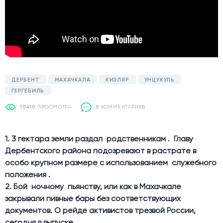
ДЕРБЕНТ
МАХАЧКАЛА
КИЗЛЯР
УНЦУКУЛЬ
ГЕРГЕБИЛЬ
10410
ПРОСМОТРА
0
КОММЕНТАРИЕВ
1. 3 гектара земли раздал родственникам . Главу
Дербентского района подозревают в растрате в
особо крупном размере с использованием служебного
положения .
2. Бой ночному пьянству, или как в Махачкале
закрывали пивные бары без соответствующих
документов. О рейде активистов трезвой России,
сегодня в выпуске .