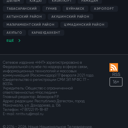
ДЫЛЫМ
ЮЖДАГ
КИЗИЛЮРТ
РАМАДАН
ТАБАСАРАНСКИЙ
ГУНИБ
БУЙНАКСК
АЭРОПОРТ
АХТЫНСКИЙ РАЙОН
АКУШИНСКИЙ РАЙОН
МАГАРАМКЕНТСКИЙ РАЙОН
ЦУМАДИНСКИЙ РАЙОН
АХУЛЬГО
КАРАБУДАХКЕНТ
ЕЩЁ
Сетевое издание «ННТ» зарегистрировано в
Федеральной службе по надзору в сфере связи,
информационных технологий и массовых
RSS
коммуникаций (Роскомнадзор) 17 февраля 2021 года.
Свидетельство о регистрации СМИ ЭЛ № ФС 77 –
16+
80314.
Учредитель: Общество с ограниченной
ответственностью «Наследие»
Главный редактор: Абакаров Р.Р.
Адрес редакции: Республика Дагестан, город
Махачкала, ул. Дахадаева, д. 136
Телефон:
+7 (8722) 91-18-87
E-mail:
© 2014 - 2026, Наше Национальное Телевидение.