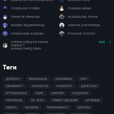
АБАКАРОВ МАГОМЕДРАСУЛ
АЛИЕВА ЗУХРА
ГУСЕЙНОВ ГУСЕЙН
ТУХАЕВА АЙША
ОМАРОВ РАМАЗАН
РАДЖАБОВА ЛУИЗА
МАГАЕВ ХАДЖИМУРАД
ТАМИЛА КУРУГЛИЕВА
КУРБАНОВА ХАДИЖА
РУЗАНОВ РУСЛАН
НУРМАГОМЕДОВ ХАМЗА
ЕЩЁ
(ГАМЗАТ)
НУРМАГОМЕДОВИЧ
Теги
ДЕРБЕНТ
МАХАЧКАЛА
КАСПИЙСК
ННТ
ХАСАВЮРТ
НОВОСТИ
БУХАРЕСТ
ДАГЕСТАН
АТТРАКЦИОН
ПАРК
КИЗЛЯР
УНЦУКУЛЬ
ГЕРГЕБИЛЬ
АК-ГЕЛЬ
ГУМБЕТОВСКИЙ
АРГВАНИ
РАЙОН
МОСКВА
МАГАРАМКЕНТ
БОРЬБА