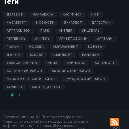
Теги
ДЕРБЕНТ
МАХАЧКАЛА
КАСПИЙСК
ННТ
ХАСАВЮРТ
НОВОСТИ
БУХАРЕСТ
ДАГЕСТАН
АТТРАКЦИОН
ПАРК
КИЗЛЯР
УНЦУКУЛЬ
ГЕРГЕБИЛЬ
АК-ГЕЛЬ
ГУМБЕТОВСКИЙ
АРГВАНИ
РАЙОН
МОСКВА
МАГАРАМКЕНТ
БОРЬБА
ДЫЛЫМ
ЮЖДАГ
КИЗИЛЮРТ
РАМАДАН
ТАБАСАРАНСКИЙ
ГУНИБ
БУЙНАКСК
АЭРОПОРТ
АХТЫНСКИЙ РАЙОН
АКУШИНСКИЙ РАЙОН
МАГАРАМКЕНТСКИЙ РАЙОН
ЦУМАДИНСКИЙ РАЙОН
АХУЛЬГО
КАРАБУДАХКЕНТ
ЕЩЁ
Сетевое издание «ННТ» зарегистрировано в
Федеральной службе по надзору в сфере связи,
информационных технологий и массовых