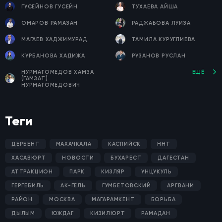
ГУСЕЙНОВ ГУСЕЙН
ТУХАЕВА АЙША
ОМАРОВ РАМАЗАН
РАДЖАБОВА ЛУИЗА
МАГАЕВ ХАДЖИМУРАД
ТАМИЛА КУРУГЛИЕВА
КУРБАНОВА ХАДИЖА
РУЗАНОВ РУСЛАН
НУРМАГОМЕДОВ ХАМЗА
ЕЩЁ
(ГАМЗАТ)
НУРМАГОМЕДОВИЧ
Теги
ДЕРБЕНТ
МАХАЧКАЛА
КАСПИЙСК
ННТ
ХАСАВЮРТ
НОВОСТИ
БУХАРЕСТ
ДАГЕСТАН
АТТРАКЦИОН
ПАРК
КИЗЛЯР
УНЦУКУЛЬ
ГЕРГЕБИЛЬ
АК-ГЕЛЬ
ГУМБЕТОВСКИЙ
АРГВАНИ
РАЙОН
МОСКВА
МАГАРАМКЕНТ
БОРЬБА
ДЫЛЫМ
ЮЖДАГ
КИЗИЛЮРТ
РАМАДАН