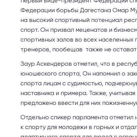
первый вице-президент Федерации спо
Федерации борьбы Дагестана Омар Мур
на высокий спортивный потенциал респ
спорт. Он призвал меценатов и бизнес
спортивных залов во всех населенных 
тренеров, пообещав также не оставать
Заур Аскендеров отметил, что в респу
юношеского спорта, Он напомнил о за
спорта лицам с судимостью, подчеркну
наставника и примера. Также, учитыва
предложено ввести для них пожизненну
Отдельно спикер парламента отметил 
к спорту для молодежи в горных и отда
адаптивного спорта для людей с огран