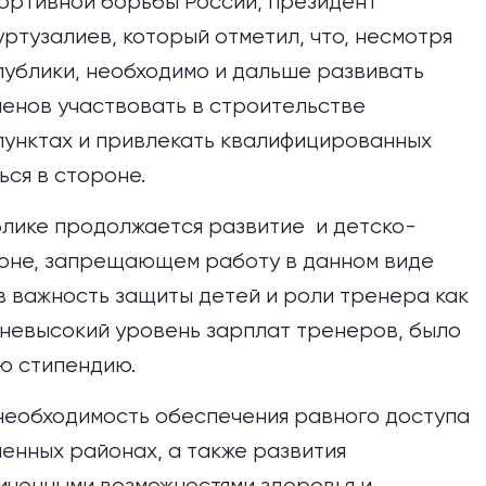
ртивной борьбы России, президент
тузалиев, который отметил, что, несмотря
ублики, необходимо и дальше развивать
менов участвовать в строительстве
пунктах и привлекать квалифицированных
ся в стороне.
блике продолжается развитие и детско-
коне, запрещающем работу в данном виде
в важность защиты детей и роли тренера как
я невысокий уровень зарплат тренеров, было
ю стипендию.
необходимость обеспечения равного доступа
ленных районах, а также развития
иченными возможностями здоровья и