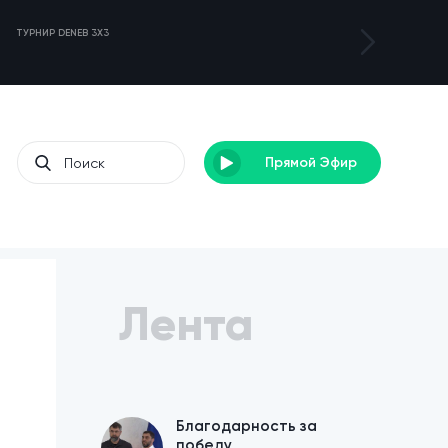
ТУРНИР DENEB 3X3
ЛАГЕРЬ ДЛЯ С
Прямой Эфир
Лента
Благодарность за
победу