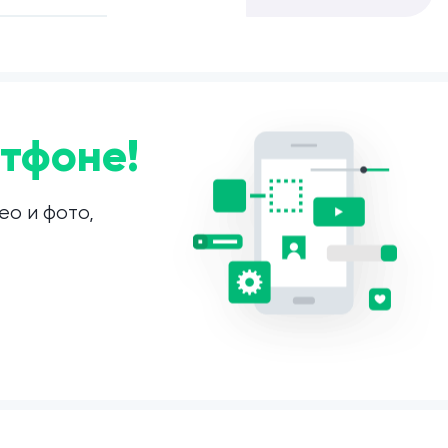
тфоне!
ео и фото,