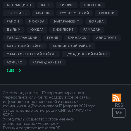
АТТРАКЦИОН
ПАРК
КИЗЛЯР
УНЦУКУЛЬ
ГЕРГЕБИЛЬ
АК-ГЕЛЬ
ГУМБЕТОВСКИЙ
АРГВАНИ
РАЙОН
МОСКВА
МАГАРАМКЕНТ
БОРЬБА
ДЫЛЫМ
ЮЖДАГ
КИЗИЛЮРТ
РАМАДАН
ТАБАСАРАНСКИЙ
ГУНИБ
БУЙНАКСК
АЭРОПОРТ
АХТЫНСКИЙ РАЙОН
АКУШИНСКИЙ РАЙОН
МАГАРАМКЕНТСКИЙ РАЙОН
ЦУМАДИНСКИЙ РАЙОН
АХУЛЬГО
КАРАБУДАХКЕНТ
ЕЩЁ
Сетевое издание «ННТ» зарегистрировано в
Федеральной службе по надзору в сфере связи,
информационных технологий и массовых
RSS
коммуникаций (Роскомнадзор) 17 февраля 2021 года.
Свидетельство о регистрации СМИ ЭЛ № ФС 77 –
16+
80314.
Учредитель: Общество с ограниченной
ответственностью «Наследие»
Главный редактор: Абакаров Р.Р.