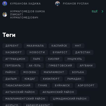
КУРБАНОВА ХАДИЖА
РУЗАНОВ РУСЛАН
НУРМАГОМЕДОВ ХАМЗА
ЕЩЁ
(ГАМЗАТ)
НУРМАГОМЕДОВИЧ
Теги
ДЕРБЕНТ
МАХАЧКАЛА
КАСПИЙСК
ННТ
ХАСАВЮРТ
НОВОСТИ
БУХАРЕСТ
ДАГЕСТАН
АТТРАКЦИОН
ПАРК
КИЗЛЯР
УНЦУКУЛЬ
ГЕРГЕБИЛЬ
АК-ГЕЛЬ
ГУМБЕТОВСКИЙ
АРГВАНИ
РАЙОН
МОСКВА
МАГАРАМКЕНТ
БОРЬБА
ДЫЛЫМ
ЮЖДАГ
КИЗИЛЮРТ
РАМАДАН
ТАБАСАРАНСКИЙ
ГУНИБ
БУЙНАКСК
АЭРОПОРТ
АХТЫНСКИЙ РАЙОН
АКУШИНСКИЙ РАЙОН
МАГАРАМКЕНТСКИЙ РАЙОН
ЦУМАДИНСКИЙ РАЙОН
АХУЛЬГО
КАРАБУДАХКЕНТ