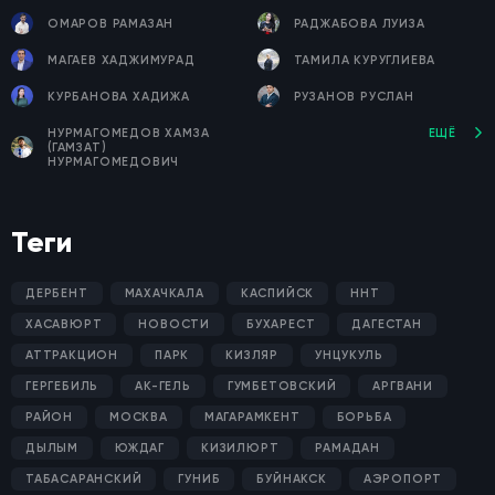
ОМАРОВ РАМАЗАН
РАДЖАБОВА ЛУИЗА
МАГАЕВ ХАДЖИМУРАД
ТАМИЛА КУРУГЛИЕВА
КУРБАНОВА ХАДИЖА
РУЗАНОВ РУСЛАН
НУРМАГОМЕДОВ ХАМЗА
ЕЩЁ
(ГАМЗАТ)
НУРМАГОМЕДОВИЧ
Теги
ДЕРБЕНТ
МАХАЧКАЛА
КАСПИЙСК
ННТ
ХАСАВЮРТ
НОВОСТИ
БУХАРЕСТ
ДАГЕСТАН
АТТРАКЦИОН
ПАРК
КИЗЛЯР
УНЦУКУЛЬ
ГЕРГЕБИЛЬ
АК-ГЕЛЬ
ГУМБЕТОВСКИЙ
АРГВАНИ
РАЙОН
МОСКВА
МАГАРАМКЕНТ
БОРЬБА
ДЫЛЫМ
ЮЖДАГ
КИЗИЛЮРТ
РАМАДАН
ТАБАСАРАНСКИЙ
ГУНИБ
БУЙНАКСК
АЭРОПОРТ