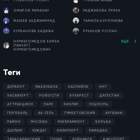
ГУСЕЙНОВ ГУСЕЙН
ТУХАЕВА АЙША
ОМАРОВ РАМАЗАН
РАДЖАБОВА ЛУИЗА
МАГАЕВ ХАДЖИМУРАД
ТАМИЛА КУРУГЛИЕВА
КУРБАНОВА ХАДИЖА
РУЗАНОВ РУСЛАН
НУРМАГОМЕДОВ ХАМЗА
ЕЩЁ
(ГАМЗАТ)
НУРМАГОМЕДОВИЧ
Теги
ДЕРБЕНТ
МАХАЧКАЛА
КАСПИЙСК
ННТ
ХАСАВЮРТ
НОВОСТИ
БУХАРЕСТ
ДАГЕСТАН
АТТРАКЦИОН
ПАРК
КИЗЛЯР
УНЦУКУЛЬ
ГЕРГЕБИЛЬ
АК-ГЕЛЬ
ГУМБЕТОВСКИЙ
АРГВАНИ
РАЙОН
МОСКВА
МАГАРАМКЕНТ
БОРЬБА
ДЫЛЫМ
ЮЖДАГ
КИЗИЛЮРТ
РАМАДАН
ТАБАСАРАНСКИЙ
ГУНИБ
БУЙНАКСК
АЭРОПОРТ