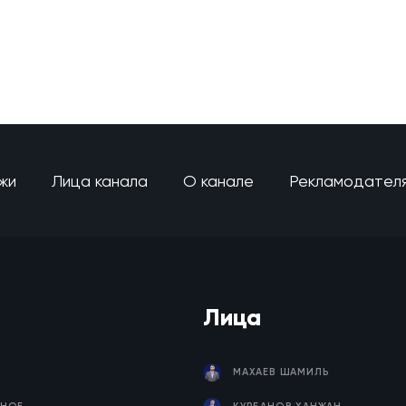
жи
Лица канала
О канале
Рекламодател
Лица
МАХАЕВ ШАМИЛЬ