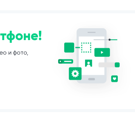
тфоне!
ео и фото,