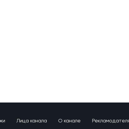
жи
Лица канала
О канале
Рекламодател