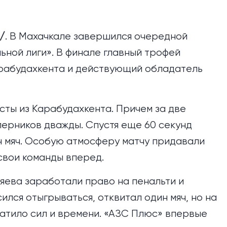
/
. В Махачкале завершился очередной
ной лиги». В финале главный трофей
рабудахкента и действующий обладатель
сты из Карабудахкента. Причем за две
перников дважды. Спустя еще 60 секунд
н мяч. Особую атмосферу матчу придавали
свои команды вперед.
зяева заработали право на пенальти и
лся отыгрываться, отквитал один мяч, но на
ватило сил и времени. «АЗС Плюс» впервые