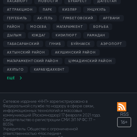
ХАСАВЮРТ
НОВОСТИ
БУХАРЕСТ
ДАГЕСТАН
АТТРАКЦИОН
ПАРК
КИЗЛЯР
УНЦУКУЛЬ
ГЕРГЕБИЛЬ
АК-ГЕЛЬ
ГУМБЕТОВСКИЙ
АРГВАНИ
РАЙОН
МОСКВА
МАГАРАМКЕНТ
БОРЬБА
ДЫЛЫМ
ЮЖДАГ
КИЗИЛЮРТ
РАМАДАН
ТАБАСАРАНСКИЙ
ГУНИБ
БУЙНАКСК
АЭРОПОРТ
АХТЫНСКИЙ РАЙОН
АКУШИНСКИЙ РАЙОН
МАГАРАМКЕНТСКИЙ РАЙОН
ЦУМАДИНСКИЙ РАЙОН
АХУЛЬГО
КАРАБУДАХКЕНТ
ЕЩЁ
Сетевое издание «ННТ» зарегистрировано в
Федеральной службе по надзору в сфере связи,
информационных технологий и массовых
RSS
коммуникаций (Роскомнадзор) 17 февраля 2021 года.
Свидетельство о регистрации СМИ ЭЛ № ФС 77 –
16+
80314.
Учредитель: Общество с ограниченной
ответственностью «Наследие»