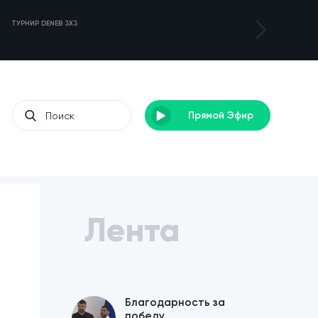
ТУРНИР DENEB 3X3
ЛАГЕРЬ ДЛЯ С
Прямой Эфир
Лента
Благодарность за
победу