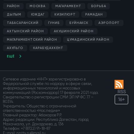
РАЙОН
МОСКВА
МАГАРАМКЕНТ
БОРЬБА
ДЫЛЫМ
ЮЖДАГ
КИЗИЛЮРТ
РАМАДАН
ТАБАСАРАНСКИЙ
ГУНИБ
БУЙНАКСК
АЭРОПОРТ
АХТЫНСКИЙ РАЙОН
АКУШИНСКИЙ РАЙОН
МАГАРАМКЕНТСКИЙ РАЙОН
ЦУМАДИНСКИЙ РАЙОН
АХУЛЬГО
КАРАБУДАХКЕНТ
ЕЩЁ
Сетевое издание «ННТ» зарегистрировано в
Федеральной службе по надзору в сфере связи,
информационных технологий и массовых
RSS
коммуникаций (Роскомнадзор) 17 февраля 2021 года.
Свидетельство о регистрации СМИ ЭЛ № ФС 77 –
16+
80314.
Учредитель: Общество с ограниченной
ответственностью «Наследие»
Главный редактор: Абакаров Р.Р.
Адрес редакции: Республика Дагестан, город
Махачкала, ул. Дахадаева, д. 136
Телефон:
+7 (8722) 91-18-87
E-mail: