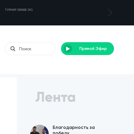
ТУРНИР DENEB 3X3
ЛАГЕРЬ ДЛЯ С
Прямой Эфир
Лента
Благодарность за
победу