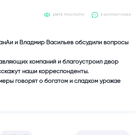
23975
ПРОСМОТРА
0
КОММЕНТАРИЕВ
СанАи и Владмир Васильев обсудили вопросы
равляющих компаний и благоустроил двор
сскажут наши корреспонденты.
меры говорят о богатом и сладком урожае