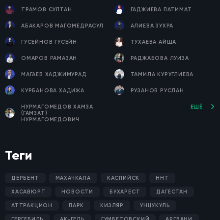
ТРАМОВ СУЛТАН
ГАДЖИЕВА ПАТИМАТ
АБАКАРОВ МАГОМЕДРАСУЛ
АЛИЕВА ЗУХРА
ГУСЕЙНОВ ГУСЕЙН
ТУХАЕВА АЙША
ОМАРОВ РАМАЗАН
РАДЖАБОВА ЛУИЗА
МАГАЕВ ХАДЖИМУРАД
ТАМИЛА КУРУГЛИЕВА
КУРБАНОВА ХАДИЖА
РУЗАНОВ РУСЛАН
НУРМАГОМЕДОВ ХАМЗА
ЕЩЁ
(ГАМЗАТ)
НУРМАГОМЕДОВИЧ
Теги
ДЕРБЕНТ
МАХАЧКАЛА
КАСПИЙСК
ННТ
ХАСАВЮРТ
НОВОСТИ
БУХАРЕСТ
ДАГЕСТАН
АТТРАКЦИОН
ПАРК
КИЗЛЯР
УНЦУКУЛЬ
ГЕРГЕБИЛЬ
АК-ГЕЛЬ
ГУМБЕТОВСКИЙ
АРГВАНИ