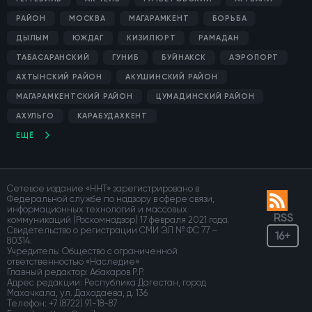
РАЙОН
МОСКВА
МАГАРАМКЕНТ
БОРЬБА
ДЫЛЫМ
ЮЖДАГ
КИЗИЛЮРТ
РАМАДАН
ТАБАСАРАНСКИЙ
ГУНИБ
БУЙНАКСК
АЭРОПОРТ
АХТЫНСКИЙ РАЙОН
АКУШИНСКИЙ РАЙОН
МАГАРАМКЕНТСКИЙ РАЙОН
ЦУМАДИНСКИЙ РАЙОН
АХУЛЬГО
КАРАБУДАХКЕНТ
ЕЩЁ
Сетевое издание «ННТ» зарегистрировано в
Федеральной службе по надзору в сфере связи,
информационных технологий и массовых
RSS
коммуникаций (Роскомнадзор) 17 февраля 2021 года.
Свидетельство о регистрации СМИ ЭЛ № ФС 77 –
16+
80314.
Учредитель: Общество с ограниченной
ответственностью «Наследие»
Главный редактор: Абакаров Р.Р.
Адрес редакции: Республика Дагестан, город
Махачкала, ул. Дахадаева, д. 136
Телефон:
+7 (8722) 91-18-87