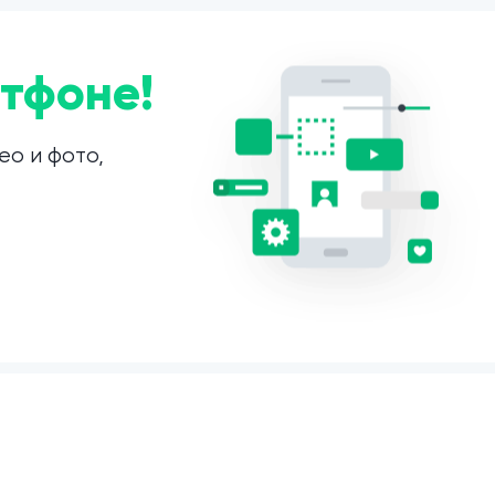
тфоне!
ео и фото,