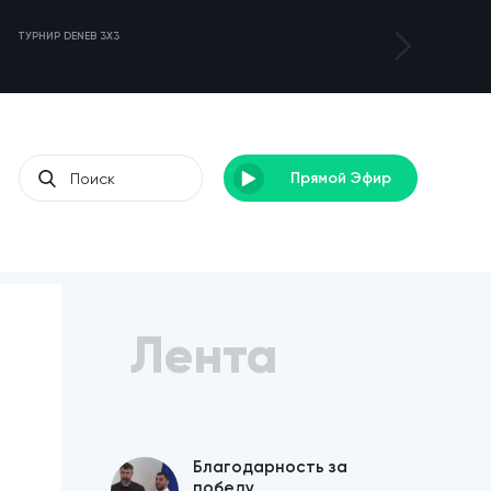
ТУРНИР DENEB 3X3
ЛАГЕРЬ ДЛЯ С
Прямой Эфир
Лента
Благодарность за
победу