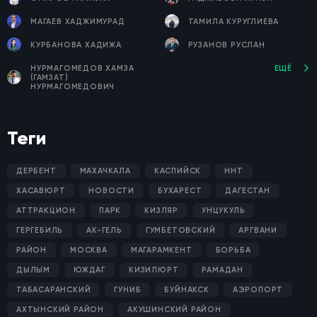
МАГАЕВ ХАДЖИМУРАД
ТАМИЛА КУРУГЛИЕВА
КУРБАНОВА ХАДИЖА
РУЗАНОВ РУСЛАН
НУРМАГОМЕДОВ ХАМЗА
ЕЩЁ
(ГАМЗАТ)
НУРМАГОМЕДОВИЧ
Теги
ДЕРБЕНТ
МАХАЧКАЛА
КАСПИЙСК
ННТ
ХАСАВЮРТ
НОВОСТИ
БУХАРЕСТ
ДАГЕСТАН
АТТРАКЦИОН
ПАРК
КИЗЛЯР
УНЦУКУЛЬ
ГЕРГЕБИЛЬ
АК-ГЕЛЬ
ГУМБЕТОВСКИЙ
АРГВАНИ
РАЙОН
МОСКВА
МАГАРАМКЕНТ
БОРЬБА
ДЫЛЫМ
ЮЖДАГ
КИЗИЛЮРТ
РАМАДАН
ТАБАСАРАНСКИЙ
ГУНИБ
БУЙНАКСК
АЭРОПОРТ
АХТЫНСКИЙ РАЙОН
АКУШИНСКИЙ РАЙОН