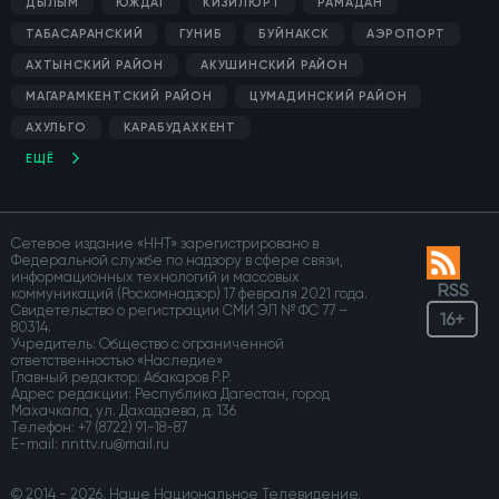
ДЫЛЫМ
ЮЖДАГ
КИЗИЛЮРТ
РАМАДАН
ТАБАСАРАНСКИЙ
ГУНИБ
БУЙНАКСК
АЭРОПОРТ
АХТЫНСКИЙ РАЙОН
АКУШИНСКИЙ РАЙОН
МАГАРАМКЕНТСКИЙ РАЙОН
ЦУМАДИНСКИЙ РАЙОН
АХУЛЬГО
КАРАБУДАХКЕНТ
ЕЩЁ
Сетевое издание «ННТ» зарегистрировано в
Федеральной службе по надзору в сфере связи,
информационных технологий и массовых
RSS
коммуникаций (Роскомнадзор) 17 февраля 2021 года.
Свидетельство о регистрации СМИ ЭЛ № ФС 77 –
16+
80314.
Учредитель: Общество с ограниченной
ответственностью «Наследие»
Главный редактор: Абакаров Р.Р.
Адрес редакции: Республика Дагестан, город
Махачкала, ул. Дахадаева, д. 136
Телефон:
+7 (8722) 91-18-87
E-mail:
© 2014 - 2026, Наше Национальное Телевидение.