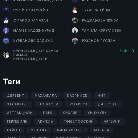
АБАКАРОВ МАГОМЕДРАСУЛ
АЛИЕВА ЗУХРА
ГУСЕЙНОВ ГУСЕЙН
ТУХАЕВА АЙША
ОМАРОВ РАМАЗАН
РАДЖАБОВА ЛУИЗА
МАГАЕВ ХАДЖИМУРАД
ТАМИЛА КУРУГЛИЕВА
КУРБАНОВА ХАДИЖА
РУЗАНОВ РУСЛАН
НУРМАГОМЕДОВ ХАМЗА
ЕЩЁ
(ГАМЗАТ)
НУРМАГОМЕДОВИЧ
Теги
ДЕРБЕНТ
МАХАЧКАЛА
КАСПИЙСК
ННТ
ХАСАВЮРТ
НОВОСТИ
БУХАРЕСТ
ДАГЕСТАН
АТТРАКЦИОН
ПАРК
КИЗЛЯР
УНЦУКУЛЬ
ГЕРГЕБИЛЬ
АК-ГЕЛЬ
ГУМБЕТОВСКИЙ
АРГВАНИ
РАЙОН
МОСКВА
МАГАРАМКЕНТ
БОРЬБА