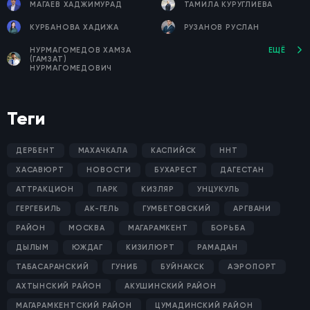
МАГАЕВ ХАДЖИМУРАД
ТАМИЛА КУРУГЛИЕВА
КУРБАНОВА ХАДИЖА
РУЗАНОВ РУСЛАН
НУРМАГОМЕДОВ ХАМЗА
ЕЩЁ
(ГАМЗАТ)
НУРМАГОМЕДОВИЧ
Теги
ДЕРБЕНТ
МАХАЧКАЛА
КАСПИЙСК
ННТ
ХАСАВЮРТ
НОВОСТИ
БУХАРЕСТ
ДАГЕСТАН
АТТРАКЦИОН
ПАРК
КИЗЛЯР
УНЦУКУЛЬ
ГЕРГЕБИЛЬ
АК-ГЕЛЬ
ГУМБЕТОВСКИЙ
АРГВАНИ
РАЙОН
МОСКВА
МАГАРАМКЕНТ
БОРЬБА
ДЫЛЫМ
ЮЖДАГ
КИЗИЛЮРТ
РАМАДАН
ТАБАСАРАНСКИЙ
ГУНИБ
БУЙНАКСК
АЭРОПОРТ
АХТЫНСКИЙ РАЙОН
АКУШИНСКИЙ РАЙОН
МАГАРАМКЕНТСКИЙ РАЙОН
ЦУМАДИНСКИЙ РАЙОН