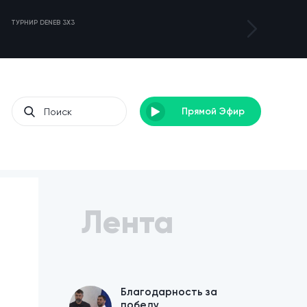
ТУРНИР DENEB 3X3
ЛАГЕРЬ ДЛЯ С
Прямой Эфир
Лента
Благодарность за
победу