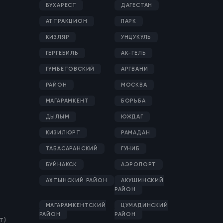
БУХАРЕСТ
ДАГЕСТАН
АТТРАКЦИОН
ПАРК
КИЗЛЯР
УНЦУКУЛЬ
ГЕРГЕБИЛЬ
АК-ГЕЛЬ
ГУМБЕТОВСКИЙ
АРГВАНИ
РАЙОН
МОСКВА
МАГАРАМКЕНТ
БОРЬБА
ДЫЛЫМ
ЮЖДАГ
КИЗИЛЮРТ
РАМАДАН
ТАБАСАРАНСКИЙ
ГУНИБ
БУЙНАКСК
АЭРОПОРТ
АХТЫНСКИЙ РАЙОН
АКУШИНСКИЙ
РАЙОН
МАГАРАМКЕНТСКИЙ
ЦУМАДИНСКИЙ
РАЙОН
РАЙОН
Т)