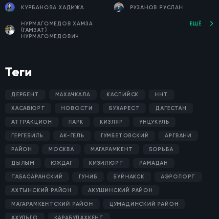
КУРБАНОВА ХАДИЖА
РУЗАНОВ РУСЛАН
НУРМАГОМЕДОВ ХАМЗА
ЕЩЁ
(ГАМЗАТ)
НУРМАГОМЕДОВИЧ
Теги
ДЕРБЕНТ
МАХАЧКАЛА
КАСПИЙСК
ННТ
ХАСАВЮРТ
НОВОСТИ
БУХАРЕСТ
ДАГЕСТАН
АТТРАКЦИОН
ПАРК
КИЗЛЯР
УНЦУКУЛЬ
ГЕРГЕБИЛЬ
АК-ГЕЛЬ
ГУМБЕТОВСКИЙ
АРГВАНИ
РАЙОН
МОСКВА
МАГАРАМКЕНТ
БОРЬБА
ДЫЛЫМ
ЮЖДАГ
КИЗИЛЮРТ
РАМАДАН
ТАБАСАРАНСКИЙ
ГУНИБ
БУЙНАКСК
АЭРОПОРТ
АХТЫНСКИЙ РАЙОН
АКУШИНСКИЙ РАЙОН
МАГАРАМКЕНТСКИЙ РАЙОН
ЦУМАДИНСКИЙ РАЙОН
АХУЛЬГО
КАРАБУДАХКЕНТ