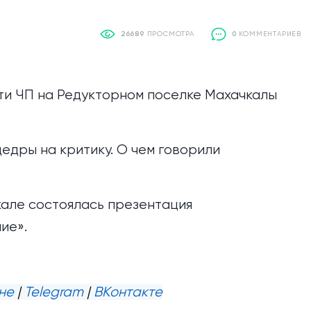
26689
ПРОСМОТРА
0
КОММЕНТАРИЕВ
и ЧП на Редукторном поселке Махачкалы
дры на критику. О чем говорили
але состоялась презентация
ие».
не
|
Telegram
|
ВКонтакте