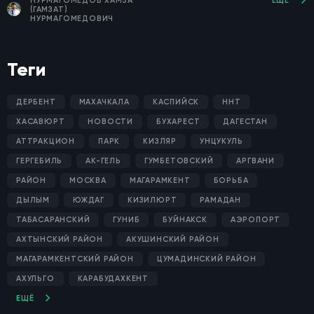
НУРМАГОМЕДОВ ХАМЗА
ЕЩЁ
(ГАМЗАТ)
НУРМАГОМЕДОВИЧ
Теги
ДЕРБЕНТ
МАХАЧКАЛА
КАСПИЙСК
ННТ
ХАСАВЮРТ
НОВОСТИ
БУХАРЕСТ
ДАГЕСТАН
АТТРАКЦИОН
ПАРК
КИЗЛЯР
УНЦУКУЛЬ
ГЕРГЕБИЛЬ
АК-ГЕЛЬ
ГУМБЕТОВСКИЙ
АРГВАНИ
РАЙОН
МОСКВА
МАГАРАМКЕНТ
БОРЬБА
ДЫЛЫМ
ЮЖДАГ
КИЗИЛЮРТ
РАМАДАН
ТАБАСАРАНСКИЙ
ГУНИБ
БУЙНАКСК
АЭРОПОРТ
АХТЫНСКИЙ РАЙОН
АКУШИНСКИЙ РАЙОН
МАГАРАМКЕНТСКИЙ РАЙОН
ЦУМАДИНСКИЙ РАЙОН
АХУЛЬГО
КАРАБУДАХКЕНТ
ЕЩЁ