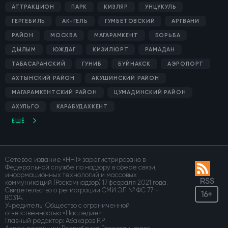
АТТРАКЦИОН
ПАРК
КИЗЛЯР
УНЦУКУЛЬ
ГЕРГЕБИЛЬ
АК-ГЕЛЬ
ГУМБЕТОВСКИЙ
АРГВАНИ
РАЙОН
МОСКВА
МАГАРАМКЕНТ
БОРЬБА
ДЫЛЫМ
ЮЖДАГ
КИЗИЛЮРТ
РАМАДАН
ТАБАСАРАНСКИЙ
ГУНИБ
БУЙНАКСК
АЭРОПОРТ
АХТЫНСКИЙ РАЙОН
АКУШИНСКИЙ РАЙОН
МАГАРАМКЕНТСКИЙ РАЙОН
ЦУМАДИНСКИЙ РАЙОН
АХУЛЬГО
КАРАБУДАХКЕНТ
ЕЩЁ
Сетевое издание «ННТ» зарегистрировано в
Федеральной службе по надзору в сфере связи,
информационных технологий и массовых
RSS
коммуникаций (Роскомнадзор) 17 февраля 2021 года.
Свидетельство о регистрации СМИ ЭЛ № ФС 77 –
16+
80314.
Учредитель: Общество с ограниченной
ответственностью «Наследие»
Главный редактор: Абакаров Р.Р.