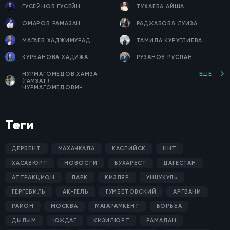
ГУСЕЙНОВ ГУСЕЙН
ТУХАЕВА АЙША
ОМАРОВ РАМАЗАН
РАДЖАБОВА ЛУИЗА
МАГАЕВ ХАДЖИМУРАД
ТАМИЛА КУРУГЛИЕВА
КУРБАНОВА ХАДИЖА
РУЗАНОВ РУСЛАН
НУРМАГОМЕДОВ ХАМЗА
ЕЩЁ
(ГАМЗАТ)
НУРМАГОМЕДОВИЧ
Теги
ДЕРБЕНТ
МАХАЧКАЛА
КАСПИЙСК
ННТ
ХАСАВЮРТ
НОВОСТИ
БУХАРЕСТ
ДАГЕСТАН
АТТРАКЦИОН
ПАРК
КИЗЛЯР
УНЦУКУЛЬ
ГЕРГЕБИЛЬ
АК-ГЕЛЬ
ГУМБЕТОВСКИЙ
АРГВАНИ
РАЙОН
МОСКВА
МАГАРАМКЕНТ
БОРЬБА
ДЫЛЫМ
ЮЖДАГ
КИЗИЛЮРТ
РАМАДАН