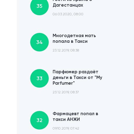
Дагестанцах
35
06.03.2020, 08:00
Многодетная мать
попала в Такси
34
23.12.2019, 08:38
Парфюмер раздаёт
деньги в Такси от "My
33
Parfumer"
23.12.2019, 08:37
Фармацевт попал в
такси АНЖИ
32
09.10.2019, 07:42