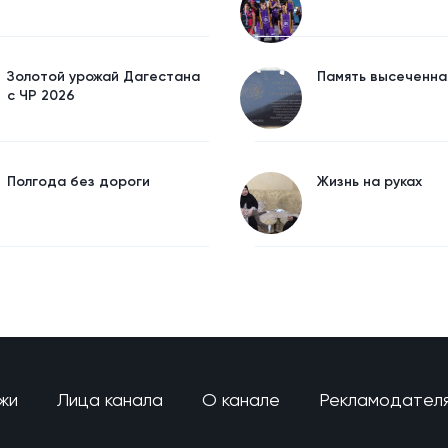
Золотой урожай Дагестана
Память высеченна
с ЧР 2026
Полгода без дороги
Жизнь на руках
жи
Лица канала
О канале
Рекламодател