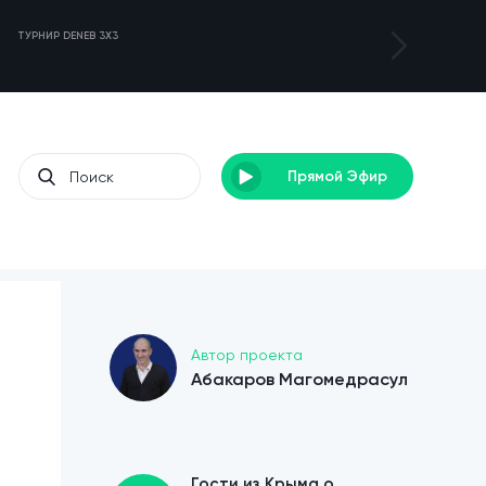
ТУРНИР DENEB 3X3
ЛАГЕРЬ ДЛЯ С
Прямой Эфир
Автор проекта
Абакаров Магомедрасул
Гости из Крыма о