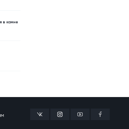
Пастух попал в Такси
"Анжи" №7 / Самый
24
познавательный выпуск
я в камне
28.05.2019, 14:04
Телевикторина в Такси
"Анжи" №6
23
16.05.2019, 11:47
Телевикторина в Такси
"Анжи" №5
22
14.05.2019, 14:00
ям
Телевикторина "Такси"
21
24.04.2019, 13:22