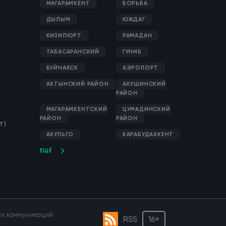
МАГАРАМКЕНТ
БОРЬБА
ДЫЛЫМ
ЮЖДАГ
Телевикторина. Выпуск
КИЗИЛЮРТ
РАМАДАН
16
17
ТАБАСАРАНСКИЙ
ГУНИБ
19.03.2019, 19:39
БУЙНАКСК
АЭРОПОРТ
АХТЫНСКИЙ РАЙОН
АКУШИНСКИЙ
Телевикторина. Выпуск
РАЙОН
15
9
МАГАРАМКЕНТСКИЙ
ЦУМАДИНСКИЙ
16.03.2019, 20:13
РАЙОН
РАЙОН
Т)
АХУЛЬГО
КАРАБУДАХКЕНТ
Телевикторина. Выпуск
ЕЩЁ
13
7
06.03.2019, 13:23
Телевикторина.Выпуск
вых коммуникаций
RSS
16+
14
6