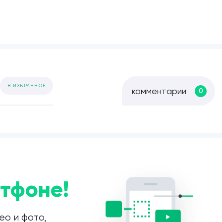
В ИЗБРАННОЕ
комментарии
0
тфоне!
ео и фото,