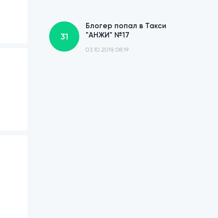
Блогер попал в Такси
"АНЖИ" №17
31
03.10.2019, 08:19
Телевикторина в Такси
"Анжи" №15
30
19.08.2019, 14:16
Всё о лошадях в такси
"Анжи" №14
29
07.08.2019, 07:29
Предприниматель
попал в такси "Анжи"
28