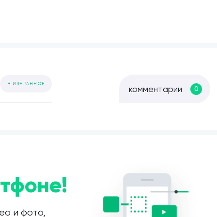
В ИЗБРАННОЕ
комментарии
0
тфоне!
ео и фото,