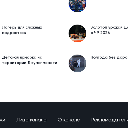
Лагерь для сложных
Золотой урожай Д
подростков
с ЧР 2026
Детская ярмарка на
Полгода без доро
территории Джума-мечети
жи
Лица канала
О канале
Рекламодател