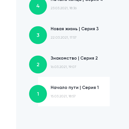
4
23.03.2021, 18:36
Новая жизнь | Cерия 3
3
22.03.2021, 17:57
Знакомство | Cерия 2
2
16.03.2021, 19:07
Начало пути | Cерия 1
1
15.03.2021, 18:57