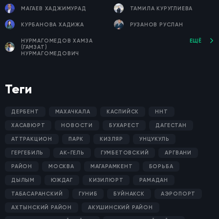
МАГАЕВ ХАДЖИМУРАД
ТАМИЛА КУРУГЛИЕВА
КУРБАНОВА ХАДИЖА
РУЗАНОВ РУСЛАН
НУРМАГОМЕДОВ ХАМЗА
ЕЩЁ
(ГАМЗАТ)
НУРМАГОМЕДОВИЧ
Теги
ДЕРБЕНТ
МАХАЧКАЛА
КАСПИЙСК
ННТ
ХАСАВЮРТ
НОВОСТИ
БУХАРЕСТ
ДАГЕСТАН
АТТРАКЦИОН
ПАРК
КИЗЛЯР
УНЦУКУЛЬ
ГЕРГЕБИЛЬ
АК-ГЕЛЬ
ГУМБЕТОВСКИЙ
АРГВАНИ
РАЙОН
МОСКВА
МАГАРАМКЕНТ
БОРЬБА
ДЫЛЫМ
ЮЖДАГ
КИЗИЛЮРТ
РАМАДАН
ТАБАСАРАНСКИЙ
ГУНИБ
БУЙНАКСК
АЭРОПОРТ
АХТЫНСКИЙ РАЙОН
АКУШИНСКИЙ РАЙОН