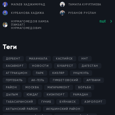
МАГАЕВ ХАДЖИМУРАД
ТАМИЛА КУРУГЛИЕВА
КУРБАНОВА ХАДИЖА
РУЗАНОВ РУСЛАН
НУРМАГОМЕДОВ ХАМЗА
ЕЩЁ
(ГАМЗАТ)
НУРМАГОМЕДОВИЧ
Теги
ДЕРБЕНТ
МАХАЧКАЛА
КАСПИЙСК
ННТ
ХАСАВЮРТ
НОВОСТИ
БУХАРЕСТ
ДАГЕСТАН
АТТРАКЦИОН
ПАРК
КИЗЛЯР
УНЦУКУЛЬ
ГЕРГЕБИЛЬ
АК-ГЕЛЬ
ГУМБЕТОВСКИЙ
АРГВАНИ
РАЙОН
МОСКВА
МАГАРАМКЕНТ
БОРЬБА
ДЫЛЫМ
ЮЖДАГ
КИЗИЛЮРТ
РАМАДАН
ТАБАСАРАНСКИЙ
ГУНИБ
БУЙНАКСК
АЭРОПОРТ
АХТЫНСКИЙ РАЙОН
АКУШИНСКИЙ РАЙОН