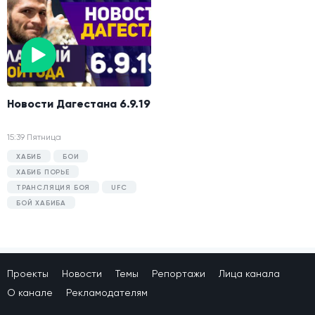
Новости Дагестана 6.9.19
15:39 Пятница
ХАБИБ
БОИ
ХАБИБ ПОРЬЕ
ТРАНСЛЯЦИЯ БОЯ
UFC
БОЙ ХАБИБА
Проекты
Новости
Темы
Репортажи
Лица канала
О канале
Рекламодателям