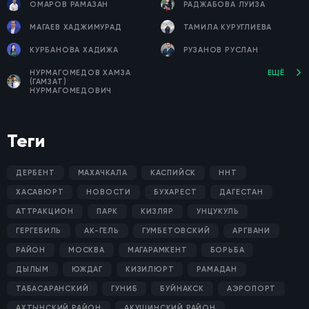
ОМАРОВ РАМАЗАН
РАДЖАБОВА ЛУИЗА
МАГАЕВ ХАДЖИМУРАД
ТАМИЛА КУРУГЛИЕВА
КУРБАНОВА ХАДИЖА
РУЗАНОВ РУСЛАН
НУРМАГОМЕДОВ ХАМЗА
ЕЩЁ
(ГАМЗАТ)
НУРМАГОМЕДОВИЧ
Теги
ДЕРБЕНТ
МАХАЧКАЛА
КАСПИЙСК
ННТ
ХАСАВЮРТ
НОВОСТИ
БУХАРЕСТ
ДАГЕСТАН
АТТРАКЦИОН
ПАРК
КИЗЛЯР
УНЦУКУЛЬ
ГЕРГЕБИЛЬ
АК-ГЕЛЬ
ГУМБЕТОВСКИЙ
АРГВАНИ
РАЙОН
МОСКВА
МАГАРАМКЕНТ
БОРЬБА
ДЫЛЫМ
ЮЖДАГ
КИЗИЛЮРТ
РАМАДАН
ТАБАСАРАНСКИЙ
ГУНИБ
БУЙНАКСК
АЭРОПОРТ
АХТЫНСКИЙ РАЙОН
АКУШИНСКИЙ РАЙОН