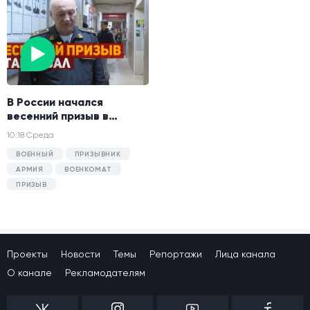
В России начался
весенний призыв в
армию.
10:18 Среда
ВОЕННЫЙ
ПРИЗЫВНИК
АРМИЯ
ВОЕНКОМАТ
ПРИЗЫВ
Проекты
Новости
Темы
Репортажи
Лица канала
О канале
Рекламодателям