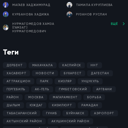
МАГАЕВ ХАДЖИМУРАД
ТАМИЛА КУРУГЛИЕВА
КУРБАНОВА ХАДИЖА
РУЗАНОВ РУСЛАН
НУРМАГОМЕДОВ ХАМЗА
ЕЩЁ
(ГАМЗАТ)
НУРМАГОМЕДОВИЧ
Теги
ДЕРБЕНТ
МАХАЧКАЛА
КАСПИЙСК
ННТ
ХАСАВЮРТ
НОВОСТИ
БУХАРЕСТ
ДАГЕСТАН
АТТРАКЦИОН
ПАРК
КИЗЛЯР
УНЦУКУЛЬ
ГЕРГЕБИЛЬ
АК-ГЕЛЬ
ГУМБЕТОВСКИЙ
АРГВАНИ
РАЙОН
МОСКВА
МАГАРАМКЕНТ
БОРЬБА
ДЫЛЫМ
ЮЖДАГ
КИЗИЛЮРТ
РАМАДАН
ТАБАСАРАНСКИЙ
ГУНИБ
БУЙНАКСК
АЭРОПОРТ
АХТЫНСКИЙ РАЙОН
АКУШИНСКИЙ РАЙОН