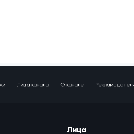
жи
Лица канала
О канале
Рекламодател
Лица