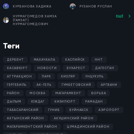
КУРБАНОВА ХАДИЖА
РУЗАНОВ РУСЛАН
НУРМАГОМЕДОВ ХАМЗА
ЕЩЁ
(ГАМЗАТ)
НУРМАГОМЕДОВИЧ
Теги
ДЕРБЕНТ
МАХАЧКАЛА
КАСПИЙСК
ННТ
ХАСАВЮРТ
НОВОСТИ
БУХАРЕСТ
ДАГЕСТАН
АТТРАКЦИОН
ПАРК
КИЗЛЯР
УНЦУКУЛЬ
ГЕРГЕБИЛЬ
АК-ГЕЛЬ
ГУМБЕТОВСКИЙ
АРГВАНИ
РАЙОН
МОСКВА
МАГАРАМКЕНТ
БОРЬБА
ДЫЛЫМ
ЮЖДАГ
КИЗИЛЮРТ
РАМАДАН
ТАБАСАРАНСКИЙ
ГУНИБ
БУЙНАКСК
АЭРОПОРТ
АХТЫНСКИЙ РАЙОН
АКУШИНСКИЙ РАЙОН
МАГАРАМКЕНТСКИЙ РАЙОН
ЦУМАДИНСКИЙ РАЙОН