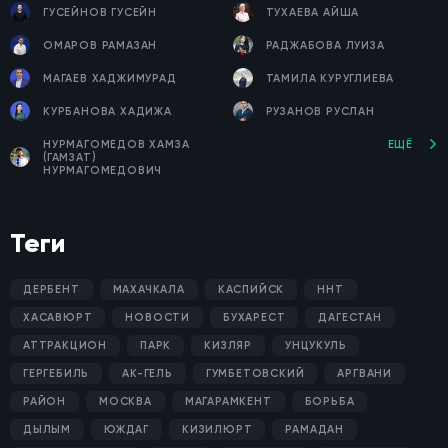
ГУСЕЙНОВ ГУСЕЙН
ТУХАЕВА АЙША
ОМАРОВ РАМАЗАН
РАДЖАБОВА ЛУИЗА
МАГАЕВ ХАДЖИМУРАД
ТАМИЛА КУРУГЛИЕВА
КУРБАНОВА ХАДИЖА
РУЗАНОВ РУСЛАН
НУРМАГОМЕДОВ ХАМЗА
ЕЩЁ
(ГАМЗАТ)
НУРМАГОМЕДОВИЧ
Теги
ДЕРБЕНТ
МАХАЧКАЛА
КАСПИЙСК
ННТ
ХАСАВЮРТ
НОВОСТИ
БУХАРЕСТ
ДАГЕСТАН
АТТРАКЦИОН
ПАРК
КИЗЛЯР
УНЦУКУЛЬ
ГЕРГЕБИЛЬ
АК-ГЕЛЬ
ГУМБЕТОВСКИЙ
АРГВАНИ
РАЙОН
МОСКВА
МАГАРАМКЕНТ
БОРЬБА
ДЫЛЫМ
ЮЖДАГ
КИЗИЛЮРТ
РАМАДАН