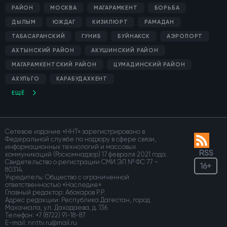
РАЙОН
МОСКВА
МАГАРАМКЕНТ
БОРЬБА
ДЫЛЫМ
ЮЖДАГ
КИЗИЛЮРТ
РАМАДАН
ТАБАСАРАНСКИЙ
ГУНИБ
БУЙНАКСК
АЭРОПОРТ
АХТЫНСКИЙ РАЙОН
АКУШИНСКИЙ РАЙОН
МАГАРАМКЕНТСКИЙ РАЙОН
ЦУМАДИНСКИЙ РАЙОН
АХУЛЬГО
КАРАБУДАХКЕНТ
ЕЩЁ
Сетевое издание «ННТ» зарегистрировано в
Федеральной службе по надзору в сфере связи,
информационных технологий и массовых
RSS
коммуникаций (Роскомнадзор) 17 февраля 2021 года.
Свидетельство о регистрации СМИ ЭЛ № ФС 77 –
16+
80314.
Учредитель: Общество с ограниченной
ответственностью «Наследие»
Главный редактор: Абакаров Р.Р.
Адрес редакции: Республика Дагестан, город
Махачкала, ул. Дахадаева, д. 136
Телефон:
+7 (8722) 91-18-87
E-mail: