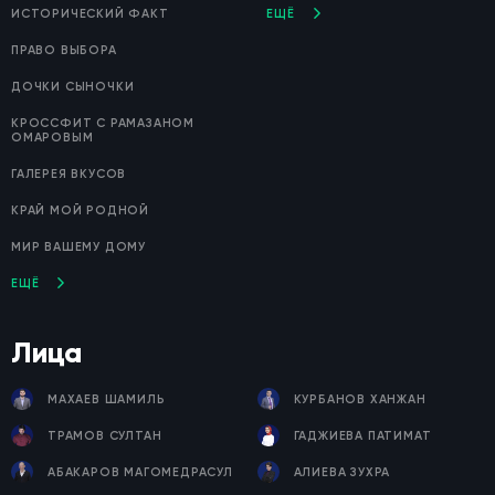
ИСТОРИЧЕСКИЙ ФАКТ
ЕЩЁ
Он другой нации, не уровень
ПРАВО ВЫБОРА
110
18.12.2020, 20:33
ДОЧКИ СЫНОЧКИ
КРОССФИТ С РАМАЗАНОМ
Как провести отпуск ? "Мир вашему дому" №125
ОМАРОВЫМ
16
15.07.2019, 07:43
ГАЛЕРЕЯ ВКУСОВ
Мир Вашему дому 114
КРАЙ МОЙ РОДНОЙ
8
22.03.2019, 22:56
МИР ВАШЕМУ ДОМУ
ЕЩЁ
Намаз, по мазхабу имама Абу Ханифы
15
16.03.2019, 20:48
Лица
МАХАЕВ ШАМИЛЬ
КУРБАНОВ ХАНЖАН
ТРАМОВ СУЛТАН
ГАДЖИЕВА ПАТИМАТ
АБАКАРОВ МАГОМЕДРАСУЛ
АЛИЕВА ЗУХРА