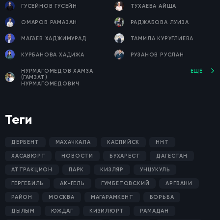
ГУСЕЙНОВ ГУСЕЙН
ТУХАЕВА АЙША
ОМАРОВ РАМАЗАН
РАДЖАБОВА ЛУИЗА
МАГАЕВ ХАДЖИМУРАД
ТАМИЛА КУРУГЛИЕВА
КУРБАНОВА ХАДИЖА
РУЗАНОВ РУСЛАН
НУРМАГОМЕДОВ ХАМЗА
ЕЩЁ
(ГАМЗАТ)
НУРМАГОМЕДОВИЧ
Теги
ДЕРБЕНТ
МАХАЧКАЛА
КАСПИЙСК
ННТ
ХАСАВЮРТ
НОВОСТИ
БУХАРЕСТ
ДАГЕСТАН
АТТРАКЦИОН
ПАРК
КИЗЛЯР
УНЦУКУЛЬ
ГЕРГЕБИЛЬ
АК-ГЕЛЬ
ГУМБЕТОВСКИЙ
АРГВАНИ
РАЙОН
МОСКВА
МАГАРАМКЕНТ
БОРЬБА
ДЫЛЫМ
ЮЖДАГ
КИЗИЛЮРТ
РАМАДАН