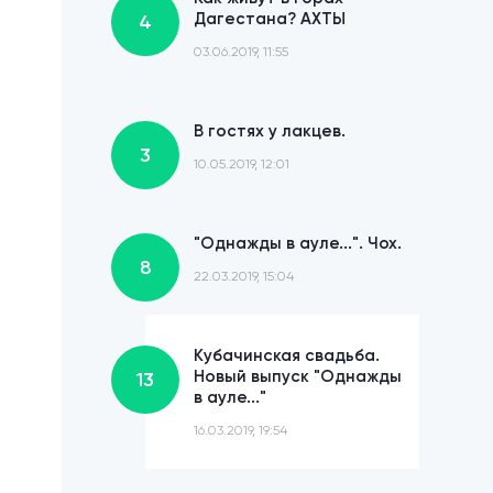
Дагестана? АХТЫ
4
03.06.2019, 11:55
В гостях у лакцев.
3
10.05.2019, 12:01
"Однажды в ауле...". Чох.
8
22.03.2019, 15:04
Кубачинская свадьба.
Новый выпуск "Однажды
13
в ауле..."
16.03.2019, 19:54