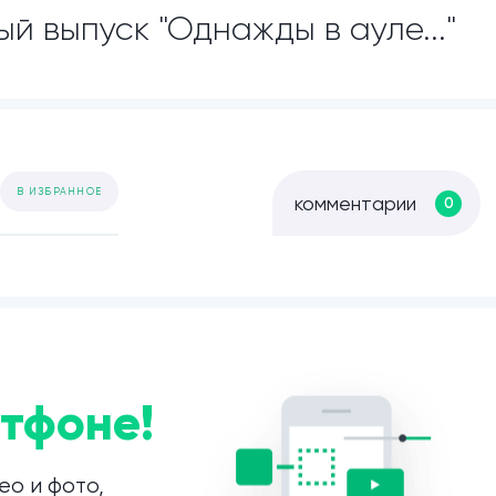
й выпуск "Однажды в ауле..."
В ИЗБРАННОЕ
комментарии
0
тфоне!
ео и фото,