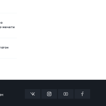
на
а-мечети
тагон
ям