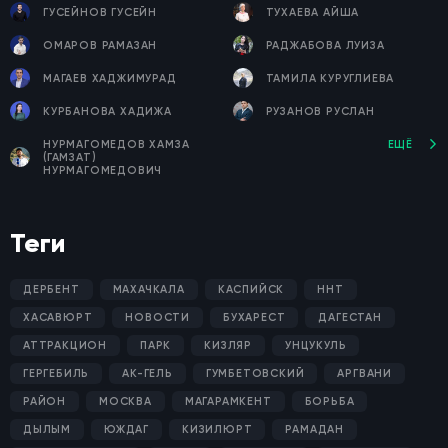
ГУСЕЙНОВ ГУСЕЙН
ТУХАЕВА АЙША
ОМАРОВ РАМАЗАН
РАДЖАБОВА ЛУИЗА
МАГАЕВ ХАДЖИМУРАД
ТАМИЛА КУРУГЛИЕВА
КУРБАНОВА ХАДИЖА
РУЗАНОВ РУСЛАН
НУРМАГОМЕДОВ ХАМЗА
ЕЩЁ
(ГАМЗАТ)
НУРМАГОМЕДОВИЧ
Теги
ДЕРБЕНТ
МАХАЧКАЛА
КАСПИЙСК
ННТ
ХАСАВЮРТ
НОВОСТИ
БУХАРЕСТ
ДАГЕСТАН
АТТРАКЦИОН
ПАРК
КИЗЛЯР
УНЦУКУЛЬ
ГЕРГЕБИЛЬ
АК-ГЕЛЬ
ГУМБЕТОВСКИЙ
АРГВАНИ
РАЙОН
МОСКВА
МАГАРАМКЕНТ
БОРЬБА
ДЫЛЫМ
ЮЖДАГ
КИЗИЛЮРТ
РАМАДАН