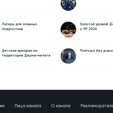
Лагерь для сложных
Золотой урожай Д
подростков
с ЧР 2026
Детская ярмарка на
Полгода без доро
территории Джума-мечети
жи
Лица канала
О канале
Рекламодател