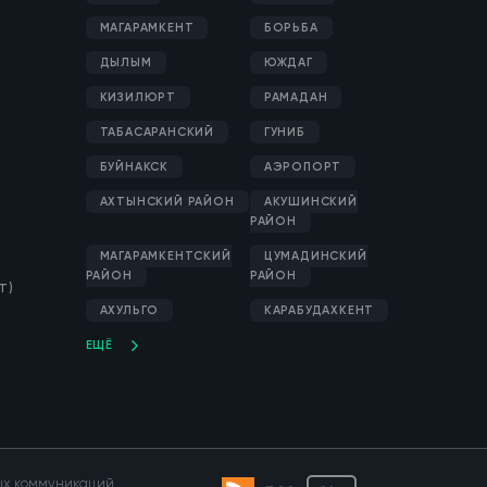
МАГАРАМКЕНТ
БОРЬБА
Идеальный портрет
ДЫЛЫМ
ЮЖДАГ
дагестанца-семьянина
12
КИЗИЛЮРТ
РАМАДАН
26.04.2019, 10:02
ТАБАСАРАНСКИЙ
ГУНИБ
БУЙНАКСК
АЭРОПОРТ
Грехи и пороки: как с
ними бороться
12
АХТЫНСКИЙ РАЙОН
АКУШИНСКИЙ
РАЙОН
26.04.2019, 10:00
МАГАРАМКЕНТСКИЙ
ЦУМАДИНСКИЙ
РАЙОН
РАЙОН
Т)
Грехи и пороки: как с
АХУЛЬГО
КАРАБУДАХКЕНТ
ними бороться?
11
ЕЩЁ
26.04.2019, 09:59
Ахульго. Скалы надежды
10
26.04.2019, 09:58
вых коммуникаций