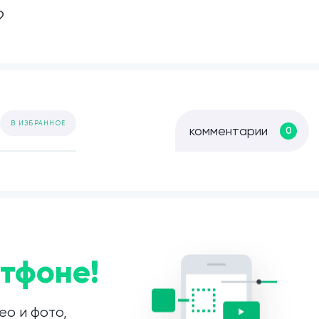
?
В ИЗБРАННОЕ
комментарии
0
тфоне!
ео и фото,