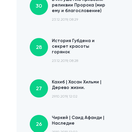
реликвии Пророка (мир
30
ему и благословение)
23.12.2019, 08:29
История Губдена и
секрет красоты
28
горянок
23.12.2019, 08:28
Кахиб | Хасан Хильми |
Дерево жизни.
27
29.10.2019, 12:02
Чиркей | Саид Афанди |
Наследие
26